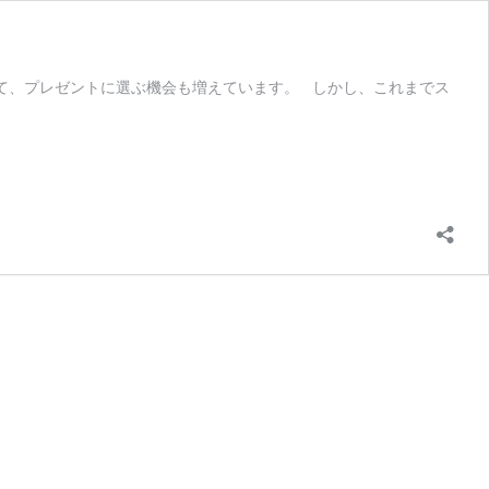
て、プレゼントに選ぶ機会も増えています。 しかし、これまでス