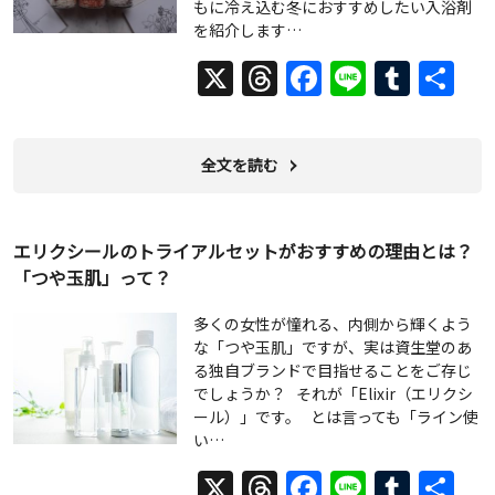
もに冷え込む冬におすすめしたい入浴剤
を紹介します…
X
Threads
Facebook
Line
Tumb
共
有
全文を読む
エリクシールのトライアルセットがおすすめの理由とは？
「つや玉肌」って？
多くの女性が憧れる、内側から輝くよう
な「つや玉肌」ですが、実は資生堂のあ
る独自ブランドで目指せることをご存じ
でしょうか？ それが「Elixir（エリクシ
ール）」です。 とは言っても「ライン使
い…
X
Threads
Facebook
Line
Tumb
共