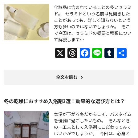
化粧品に含まれていることの多いセラミ
ド。 セラミドという名前は見聞きした
ことがあっても、詳しく知らないという
方も多いのではないでしょうか。 そこ
で今回は、セラミドの概要と種類につい
て解説します…
X
Threads
Facebook
Line
Tumb
共
有
全文を読む
冬の乾燥におすすめ入浴剤3選！効果的な選び方とは？
気温が下がる冬だからこそ、バスタイム
を優雅に過ごしたいもの。 そんなとき
の一工夫として入浴剤にこだわってみて
はいかがでしょうか。 今回は、心身と