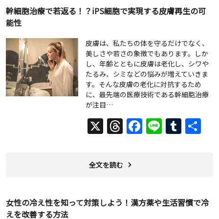
幹細胞治療で若返る！？iPS細胞で実現する皮膚再生の可
能性
皮膚は、私たちの体を守るだけでなく、
美しさや若さの象徴でもあります。しか
し、年齢とともに皮膚は老化し、シワや
たるみ、シミなどの悩みが増えていきま
す。そんな皮膚の老化に対抗するため
に、最先端の医療技術である幹細胞治療
が注目…
X
Threads
Facebook
Line
Tumb
共
有
全文を読む
女性の冷え性を知って対策しよう！漢方薬や生活習慣で冷
えを改善する方法