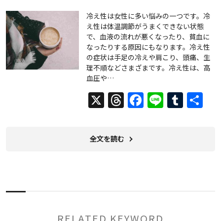
冷え性は女性に多い悩みの一つです。冷
え性は体温調節がうまくできない状態
で、血液の流れが悪くなったり、貧血に
なったりする原因にもなります。冷え性
の症状は手足の冷えや肩こり、頭痛、生
理不順などさまざまです。冷え性は、高
血圧や…
X
Threads
Facebook
Line
Tumb
共
有
全文を読む
RELATED KEYWORD