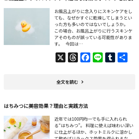
お風呂上がりに念入りにスキンケアをし
ても、なぜかすぐに乾燥してしまうとい
った方も多いのではないでしょうか。
この場合、お風呂上がりに行うスキンケ
アそのものが誤っている可能性がありま
す。 今回は…
X
Threads
Facebook
Line
Tumb
共
有
全文を読む
はちみつに美容効果？理由と実践方法
近年では100円均一でも手に入れられ
る“はちみつ”。 料理に使えば味わい深い
に仕上がるほか、ホットミルクに溶かし
て飲めばリラックス効果を得られるな