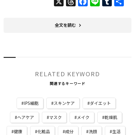
X
Threads
Facebook
Line
Tumb
共
有
全文を読む
RELATED KEYWORD
関連するキーワード
IPS細胞
スキンケア
ダイエット
ヘアケア
マスク
メイク
乾燥肌
健康
化粧品
成分
洗顔
生活