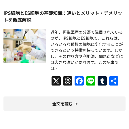
iPS細胞とES細胞の基礎知識：違いとメリット・デメリッ
トを徹底解説
近年、再生医療の分野で注目されている
のが、iPS細胞とES細胞で、これらは、
いろいろな種類の細胞に変化することが
できるという特徴を持っています。しか
し、その作り方や利用法、問題点などに
は大きな違いがあります。この記事で
は…
X
Threads
Facebook
Line
Tumb
共
有
全文を読む