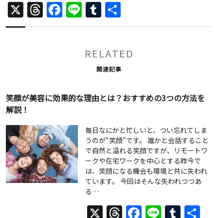
X
Threads
Facebook
Line
Tumblr
共
有
RELATED
関連記事
笑顔が美容に効果的な理由とは？おすすめの3つの方法を
解説！
毎日なにかと忙しいと、つい忘れてしま
うのが“笑顔”です。 誰かと会話すること
で自然と溢れる笑顔ですが、リモートワ
ークや在宅ワークを中心とする昨今で
は、笑顔になる機会も環境と共に失われ
ています。 今回はそんな失われつつあ
る…
X
Threads
Facebook
Line
Tumb
共