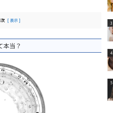
目次
[ 表示 ]
3
て本当？
4
5