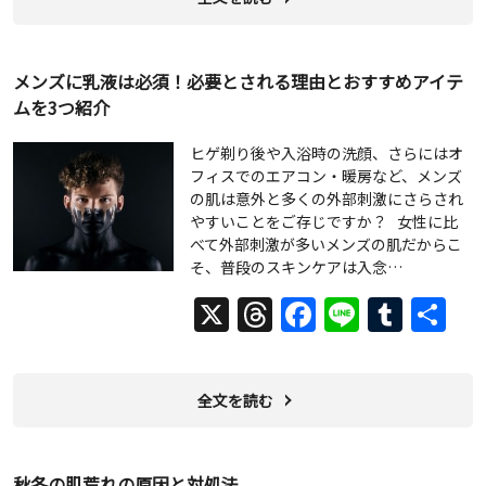
メンズに乳液は必須！必要とされる理由とおすすめアイテ
ムを3つ紹介
ヒゲ剃り後や入浴時の洗顔、さらにはオ
フィスでのエアコン・暖房など、メンズ
の肌は意外と多くの外部刺激にさらされ
やすいことをご存じですか？ 女性に比
べて外部刺激が多いメンズの肌だからこ
そ、普段のスキンケアは入念…
X
Threads
Facebook
Line
Tumb
共
有
全文を読む
秋冬の肌荒れの原因と対処法