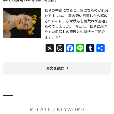
秋冬の季節になると、気になるのが肌荒
れですよね。 夏の強い日差しから解放
されたのに、なぜ秋冬も肌荒れが加速す
るのでしょうか。 今回は、秋冬に起き
やすい肌荒れの原因と対処法をご紹介し
ます。 &n…
X
Threads
Facebook
Line
Tumb
共
有
全文を読む
RELATED KEYWORD