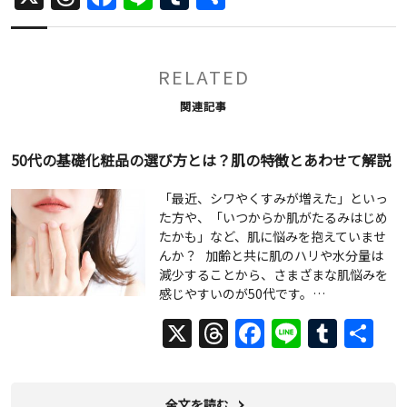
有
RELATED
関連記事
50代の基礎化粧品の選び方とは？肌の特徴とあわせて解説
「最近、シワやくすみが増えた」といっ
た方や、「いつからか肌がたるみはじめ
たかも」など、肌に悩みを抱えていませ
んか？ 加齢と共に肌のハリや水分量は
減少することから、さまざまな肌悩みを
感じやすいのが50代です。…
X
Threads
Facebook
Line
Tumb
共
有
全文を読む