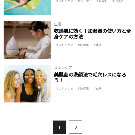
スキンケア
ヘアケア
乾燥肌
化粧品
生活
乾燥肌に効く！加湿器の使い方と全
身ケアの方法
スキンケア
乾燥肌
健康
スキンケア
美肌菌の洗顔法で毛穴レスになろ
う！
スキンケア
乾燥肌
成分
1
2