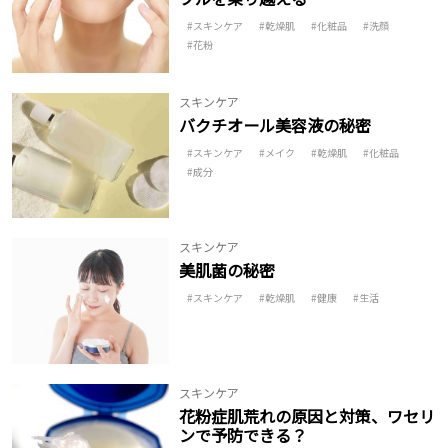
スキンケア
乾燥肌
化粧品
洗顔
花粉
スキンケア
バクチオール美容液の秘密
スキンケア
メイク
乾燥肌
化粧品
成分
スキンケア
美肌菌の秘密
スキンケア
乾燥肌
健康
生活
スキンケア
花粉症肌荒れの原因と対策、ワセリ
ンで予防できる？