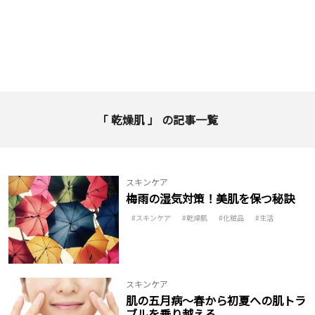
「 乾燥肌 」 の記事一覧
スキンケア
梅雨の湿気対策！美肌を保つ秘訣
スキンケア
乾燥肌
化粧品
生活
スキンケア
肌の五月病〜春から初夏への肌トラ
ブルを乗り越える