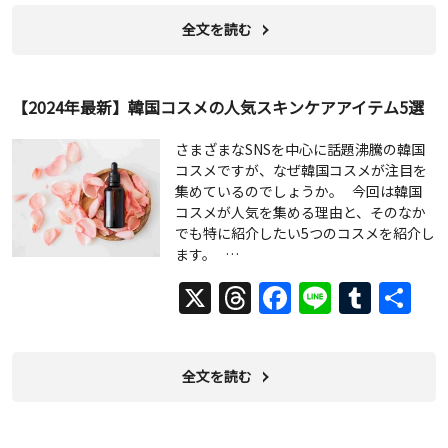
全文を読む
【2024年最新】韓国コスメの人気スキンケアアイテム5選
さまざまなSNSを中心に話題沸騰の韓国
コスメですが、なぜ韓国コスメが注目を
集めているのでしょうか。 今回は韓国
コスメが人気を集める理由と、そのなか
でも特に紹介したい5つのコスメを紹介し
ます。 …
X
Threads
Facebook
Line
Tumb
共
有
全文を読む