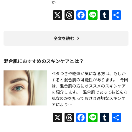
か…
X
Threads
Facebook
Line
Tumb
共
有
全文を読む
混合肌におすすめのスキンケアとは？
ベタつきや乾燥が気になる方は、もしか
すると混合肌の可能性があります。 今回
は、混合肌の方にオススメのスキンケア
を紹介します。 混合肌であってもどんな
肌なのかを知っておけば適切なスキンケ
アにより…
X
Threads
Facebook
Line
Tumb
共
有