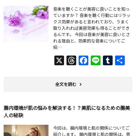
音楽を聴くことが美容に良いことを知っ
ていますか？ 音楽を聴く行動にはリラッ
クス効果があると言われており、うまく
取り入れれば美容効果も得ることができ
るんです。 今回は音楽が美容に良いとさ
れる理由と、効果的な音楽についてご
紹…
X
Threads
Facebook
Line
Tumb
共
有
全文を読む
腸内環境が肌の悩みを解決する！？美肌になるための腸美
人の秘訣
今回は、腸内環境と肌の関係についてご
紹介します。 腸内環境と肌の関係は、意