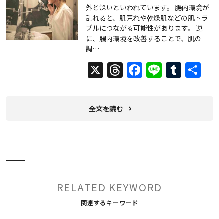
外と深いといわれています。 腸内環境が
乱れると、肌荒れや乾燥肌などの肌トラ
ブルにつながる可能性があります。 逆
に、腸内環境を改善することで、肌の
調…
X
Threads
Facebook
Line
Tumb
共
有
全文を読む
RELATED KEYWORD
関連するキーワード